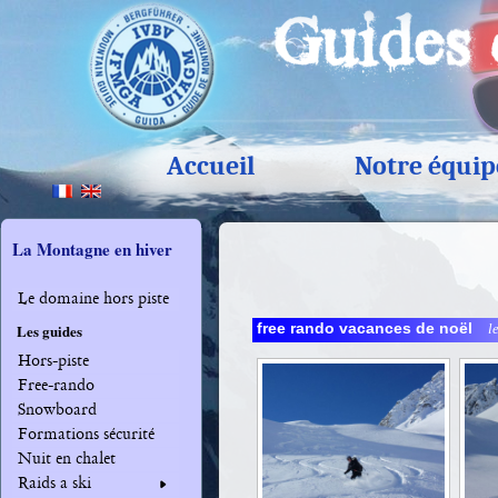
Accueil
Notre équip
La Montagne en hiver
Le domaine hors piste
free rando vacances de noël
l
Les guides
Hors-piste
Free-rando
Snowboard
Formations sécurité
Nuit en chalet
Raids a ski