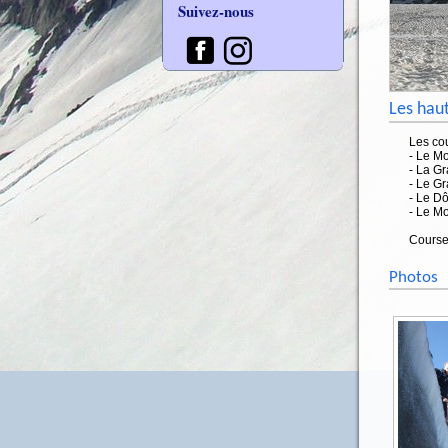
Suivez-nous
Les hau
Les co
- Le M
- La G
- Le G
- Le D
- Le M
Course
Photos