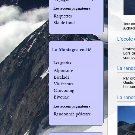
Les accompagnateurs
Raquettes
Ski de fond
Tout am
A chac
L'école 
La Montagne en été
Profito
Lors d
crampon
Les guides
La rando
Alpinisme
Escalade
Par gr
Guide.
Via ferrata
Les so
Canyoning
Bivouac
La rando
Les accompagnateurs
Randonnée pédestre