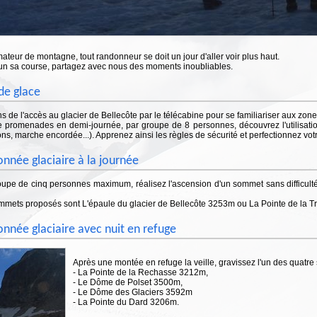
ateur de montagne, tout randonneur se doit un jour d'aller voir plus haut.
un sa course, partagez avec nous des moments inoubliables.
de glace
ns de l'accès au glacier de Bellecôte par le télécabine pour se familiariser aux zone
e promenades en demi-journée, par groupe de 8 personnes, découvrez l'utilisatio
s, marche encordée...). Apprenez ainsi les règles de sécurité et perfectionnez vot
nnée glaciaire à la journée
oupe de cinq personnes maximum, réalisez l'ascension d'un sommet sans difficul
mmets proposés sont L'épaule du glacier de Bellecôte 3253m ou La Pointe de la T
nnée glaciaire avec nuit en refuge
Après une montée en refuge la veille, gravissez l'un des quatr
- La Pointe de la Rechasse 3212m,
- Le Dôme de Polset 3500m,
- Le Dôme des Glaciers 3592m
- La Pointe du Dard 3206m.