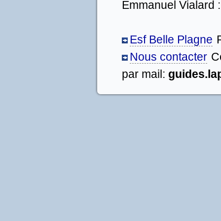
Emmanuel Vialard 
Esf Belle Plagne
Nous contacter
C
par mail:
guides.l